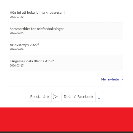
Hög tid att boka julmarknadsresan!
2026-07-22
Sommartider för telefonbokningar
2026-06-25
Arlövsrevyn 2027!
2026-06-04
Långresa Costa Blanca Albir!
2026-03-17
Fler nyheter
Eposta länk
Dela på Facebook
Sociala medier
Nyhetsbrev
Röke Buss
Röke 4107
Jag samtycker till dataskyddspolicyn.