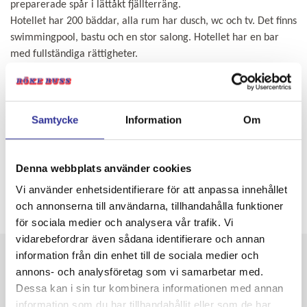
preparerade spår i lättåkt fjällterräng.
Hotellet har 200 bäddar, alla rum har dusch, wc och tv. Det finns
swimmingpool, bastu och en stor salong. Hotellet har en bar
med fullständiga rättigheter.
Efter 130 år ägs hotellet fortfarande av samma familj och drivs
idag av femte generationen, Gudrun och Per Jørgen.
Samtycke
Information
Om
Idag har hotellet 100 rum, en swimmingpool,
konferensfaciliteter, en restaurang, en fjällbistro, en
Denna webbplats använder cookies
frisbeegolfbana, en utomhusbastu och allt annat man kan
förvänta sig av ett hotell i vår tid. Men viktigast av allt är
Vi använder enhetsidentifierare för att anpassa innehållet
serviceinställningen och viljan att hitta lösningar för gästernas
och annonserna till användarna, tillhandahålla funktioner
bästa.
för sociala medier och analysera vår trafik. Vi
vidarebefordrar även sådana identifierare och annan
Avgångar & priser
information från din enhet till de sociala medier och
annons- och analysföretag som vi samarbetar med.
Dessa kan i sin tur kombinera informationen med annan
information som du har tillhandahållit eller som de har