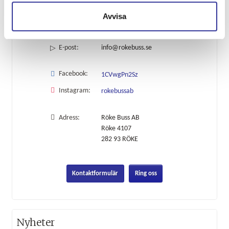
Avvisa
Telefon:
0451-402 24
E-post:
info@rokebuss.se
Facebook:
1CVwgPn2Sz
Instagram:
rokebussab
Adress:
Röke Buss AB
Röke 4107
282 93
RÖKE
Kontaktformulär
Ring oss
Nyheter