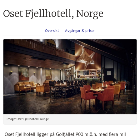
Oset Fjellhotell, Norge
Översikt
Avgångar & priser
Image: Oset Fjellhotell Lounge
Oset Fjellhotell ligger på Golfjället 900 m.ö.h. med flera mil