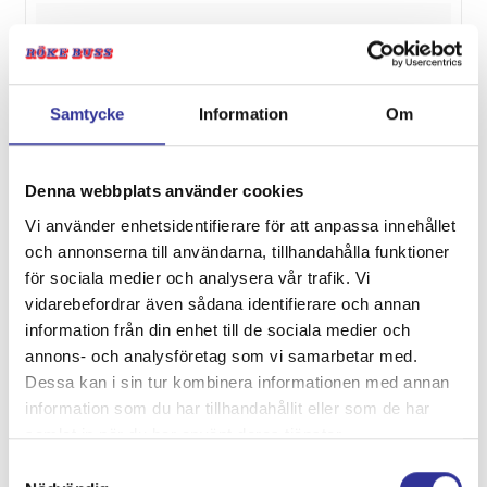
9/8
Vandring Golfjället, 5 dagar
från 6 895:-
Samtycke
Information
Om
10/8
Denna webbplats använder cookies
Åland, 4 dagar
Vi använder enhetsidentifierare för att anpassa innehållet
från 7 495:-
och annonserna till användarna, tillhandahålla funktioner
för sociala medier och analysera vår trafik. Vi
vidarebefordrar även sådana identifierare och annan
12/8
information från din enhet till de sociala medier och
Burg1
annons- och analysföretag som vi samarbetar med.
Dessa kan i sin tur kombinera informationen med annan
från 650:-
information som du har tillhandahållit eller som de har
samlat in när du har använt deras tjänster.
13/8
Samtyckesval
Burg2