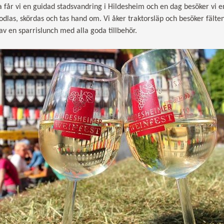
 får vi en guidad stadsvandring i Hildesheim och en dag besöker vi e
 odlas, skördas och tas hand om. Vi åker traktorsläp och besöker fäl
 av en sparrislunch med alla goda tillbehör.