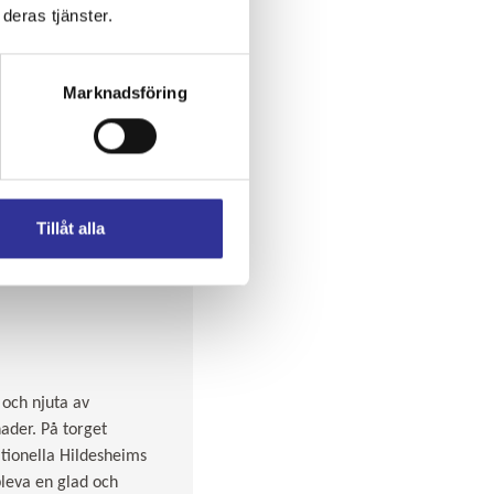
deras tjänster.
Marknadsföring
Tillåt alla
 och njuta av
nader. På torget
itionella Hildesheims
pleva en glad och