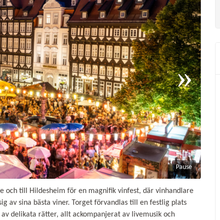
Pause
e och till Hildesheim för en magnifik vinfest, där vinhandlare
 av sina bästa viner. Torget förvandlas till en festlig plats
v delikata rätter, allt ackompanjerat av livemusik och