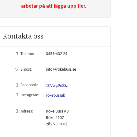
arbetar på att lägga upp fler.
Kontakta oss
Telefon:
0451-402 24
E-post:
info@rokebuss.se
Facebook:
1CVwgPn2Sz
Instagram:
rokebussab
Adress:
Röke Buss AB
Röke 4107
282 93
RÖKE