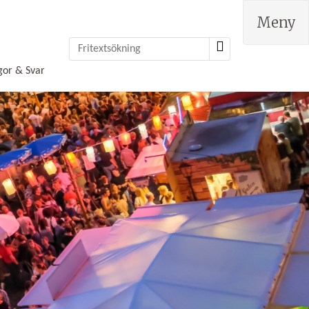
Meny
gor & Svar