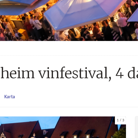
heim vinfestival, 4 
Karta
1
3