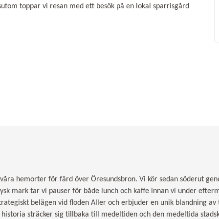
utom toppar vi resan med ett besök på en lokal sparrisgård
 våra hemorter för färd över Öresundsbron. Vi kör sedan söderut g
å tysk mark tar vi pauser för både lunch och kaffe innan vi under efte
trategiskt belägen vid floden Aller och erbjuder en unik blandning av t
a historia sträcker sig tillbaka till medeltiden och den medeltida stad