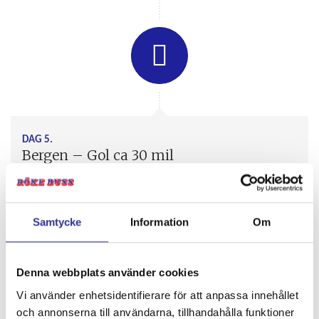
DAG 5.
Bergen – Gol ca 30 mil
Vi börjar dagen med frukost innan vi stiger på bussen som
denna dag ska ta oss österut mot den lilla orten Gol. Via
natursköna Hardangervidda och Vöringsforsen går vår
Samtycke
Information
Om
resa. Vi når Gol senare under kvällen där vi spenderar
resans sista kväll. På Pers hotell njuter vi av en mycket god
middag och kryper sen nöjda ner i våra sköna sängar.
Denna webbplats använder cookies
Vi använder enhetsidentifierare för att anpassa innehållet
och annonserna till användarna, tillhandahålla funktioner