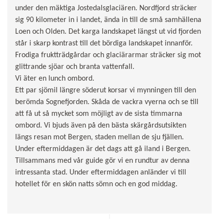
under den mäktiga Jostedalsglaciären. Nordfjord sträcker
sig 90 kilometer in i landet, ända in till de små samhällena
Loen och Olden. Det karga landskapet längst ut vid fjorden
står i skarp kontrast till det bördiga landskapet innanför.
Frodiga fruktträdgårdar och glaciärarmar sträcker sig mot
glittrande sjöar och branta vattenfall.
Vi äter en lunch ombord.
Ett par sjömil längre söderut korsar vi mynningen till den
berömda Sognefjorden. Skåda de vackra vyerna och se till
att få ut så mycket som möjligt av de sista timmarna
ombord. Vi bjuds även på den bästa skärgårdsutsikten
längs resan mot Bergen, staden mellan de sju fjällen.
Under eftermiddagen är det dags att gå iland i Bergen.
Tillsammans med vår guide gör vi en rundtur av denna
intressanta stad. Under eftermiddagen anländer vi till
hotellet för en skön natts sömn och en god middag.