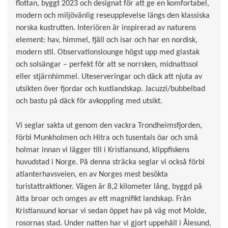
flottan, byggt 2023 och designat för att ge en komfortabel,
modern och miljövänlig reseupplevelse längs den klassiska
norska kustrutten. Interiören är inspirerad av naturens
element: hav, himmel, fjäll och isar och har en nordisk,
modern stil. Observationslounge högst upp med glastak
och solsängar – perfekt för att se norrsken, midnattssol
eller stjärnhimmel. Uteserveringar och däck att njuta av
utsikten över fjordar och kustlandskap. Jacuzzi/bubbelbad
och bastu på däck för avkoppling med utsikt.
Vi seglar sakta ut genom den vackra Trondheimsfjorden,
förbi Munkholmen och Hitra och tusentals öar och små
holmar innan vi lägger till i Kristiansund, klippfiskens
huvudstad i Norge. På denna sträcka seglar vi också förbi
atlanterhavsveien, en av Norges mest besökta
turistattraktioner. Vägen är 8,2 kilometer lång, byggd på
åtta broar och omges av ett magnifikt landskap. Från
Kristiansund korsar vi sedan öppet hav på väg mot Molde,
rosornas stad. Under natten har vi gjort uppehåll i Ålesund,