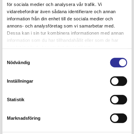
för sociala medier och analysera vår trafik. Vi
vidarebefordrar även sådana identifierare och annan
information från din enhet till de sociala medier och
annons- och analysföretag som vi samarbetar med.
Dessa kan i sin tur kombinera informationen med annan
information som du har tillhandahållit eller som de har
samlat in när du har använt deras tjänster.
Samtyckesval
DAG 6.
Gol – Hemorten ca 77 mil
Nödvändig
Efter en riklig frukostbuffé checkar vi ut och lämnar Gol
och Norge bakom oss. Under kvällen når vi åter våra
Inställningar
hemorter nöjda efter en hänförande resa i ett
sommarskönt Norge.
Statistik
Marknadsföring