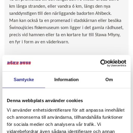
km långa stranden, eller vandra 6 km, längs den nya
sanddynstigen till den närliggande badorten Ahlbeck.
Man kan också ta en promenad i stadskärnan eller besöka
Świnoujścies fiskemuseum som ligger i det gamla rådhuset,
precis vid hamnen eller ta en kortare tur till Stawa Młyny,
en fyr i form av en väderkvarn.
Samtycke
Information
Om
Denna webbplats använder cookies
DAG 5.
Vi använder enhetsidentifierare för att anpassa innehållet
Swinoujscie - Hemorten ca 41 mil
och annonserna till användarna, tillhandahålla funktioner
för sociala medier och analysera vår trafik. Vi
Efter frukost packar vi in oss i bussen igen och vänder
vidarebefordrar även sådana identifierare och annan
hemåt. Nöjda och avkopplade lämnar vi Polen och tar oss