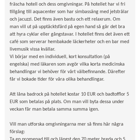
fräscha hotell och dess omgivningar. På hotellet har vi fri
tillgång till aquacenter som har simbassäng med jetstrålar
och jacuzzi. Det finns även bastu och ett relaxrum. Om
man vill ut på upptäcktsfärd på egen hand så går det bra
att hyra cyklar eller gångstavar. I hotellet finns det även ett
café som serverar hembakade läckerheter och en bar med
livemusik vissa kvällar.
Vi börjar med en individuell, kort konsultation (på
engelska) med läkaren som avgör vilka korta medicinska
behandlingar vi behöver för vårt välbefinnande. Därefter
får vi bokade tider för våra olika behandlingar.
Att låna badrock på hotellet kostar 10 EUR och badtofflor 5
EUR som betalas på plats. Om man vill byta dessa under
veckan får man betala samma summa igen.
Vill man utforska omgivningarna mer så finns här några
förslag:
Ta en promenad till och längst den 70 meter breda och 5