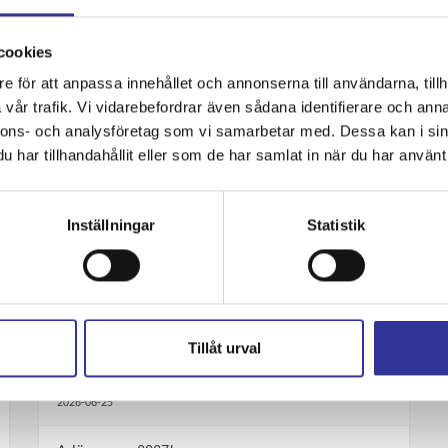
cookies
Land
Visa avresor från
e för att anpassa innehållet och annonserna till användarna, tillh
vår trafik. Vi vidarebefordrar även sådana identifierare och anna
Välj
S
nnons- och analysföretag som vi samarbetar med. Dessa kan i sin
har tillhandahållit eller som de har samlat in när du har använt 
Inställningar
Statistik
Nyheter
Hög tid att boka julmarknadsresan!
2026-07-22
Tillåt urval
Sommartider för telefonbokningar
2026-06-25