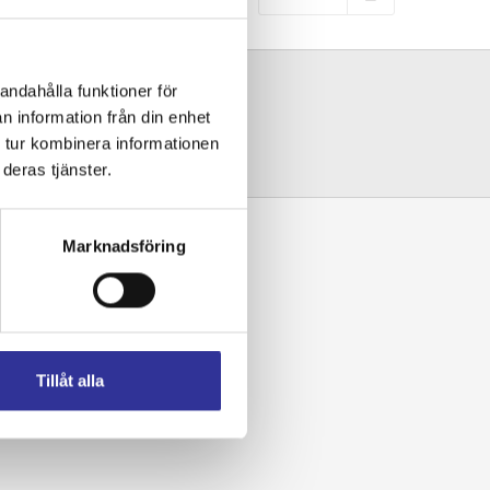
andahålla funktioner för
n information från din enhet
Resekalender
Vår karta
ök
 tur kombinera informationen
deras tjänster.
Marknadsföring
Tillåt alla