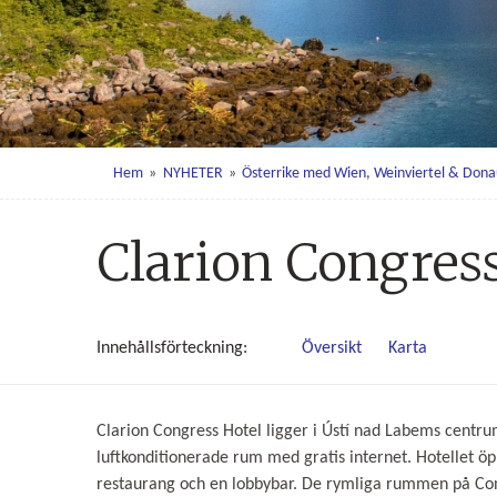
Hem
»
NYHETER
»
Österrike med Wien, Weinviertel & Dona
Clarion Congres
Innehålls
förteckning
Översikt
Karta
Clarion Congress Hotel ligger i Ústí nad Labems centr
luftkonditionerade rum med gratis internet.
Hotellet ö
restaurang och en lobbybar.
De rymliga rummen på Congr