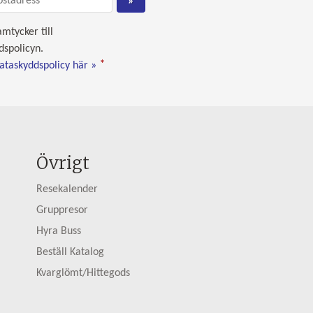
amtycker till
dspolicyn.
*
dataskyddspolicy här »
Övrigt
Resekalender
Gruppresor
Hyra Buss
Beställ Katalog
Kvarglömt/Hittegods