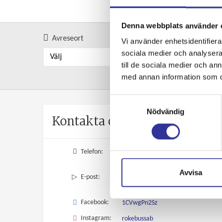
Denna webbplats använder 
Avreseort
Välj typ av resa
Vi använder enhetsidentifierar
sociala medier och analysera 
Välj
Välj
till de sociala medier och a
med annan information som du 
Samtyckesval
Nödvändig
Kontakta oss
Telefon:
0451-402 24
Avvisa
E-post:
info@rokebuss.se
Facebook:
1CVwgPn2Sz
Instagram:
rokebussab