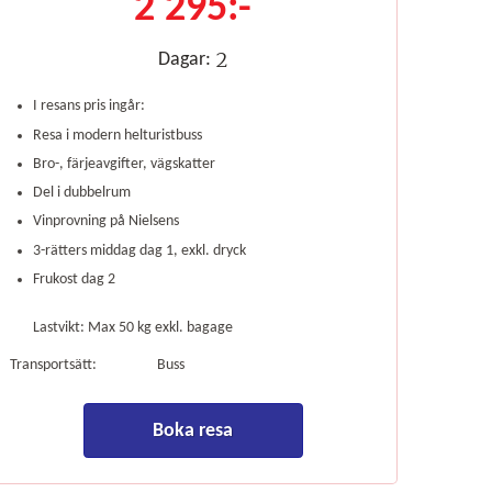
2 295:-
2
Dagar:
I resans pris ingår:
Resa i modern helturistbuss
Bro-, färjeavgifter, vägskatter
Del i dubbelrum
Vinprovning på Nielsens
3-rätters middag dag 1, exkl. dryck
Frukost dag 2
Lastvikt: Max 50 kg exkl. bagage
Transportsätt:
Buss
Boka resa