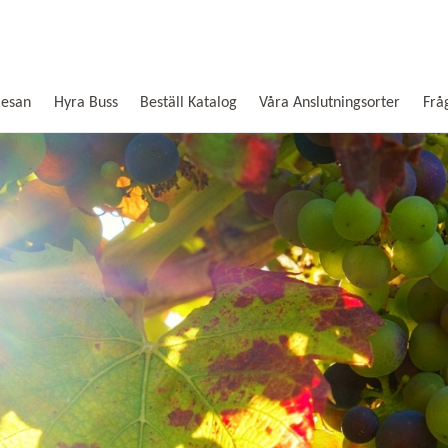
Resan
Hyra Buss
Beställ Katalog
Våra Anslutningsorter
Frå