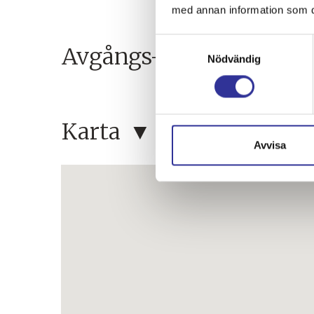
med annan information som du 
Samtyckesval
Avgångs- och ankomst
Nödvändig
Karta
Avvisa