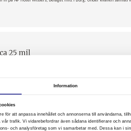
 in på NP Hotel Wissers, beläget mitt i Burg. Under kvällen samlas
ca 25 mil
följa med till Nielsens Discount igen. Kanske hittade ni ett gott vin u
 med shoppingen ges vi lite egen tid i Burg, passa på att äta en härl
beger oss sedan hemåt Sverige efter trevliga dagar tillsammans.
Information
00 med reservation för trafiksituation och oförutsedda händelser . Dä
cookies
e för att anpassa innehållet och annonserna till användarna, tillh
vår trafik. Vi vidarebefordrar även sådana identifierare och anna
nnons- och analysföretag som vi samarbetar med. Dessa kan i sin