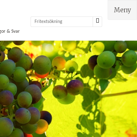
Meny
gor & Svar