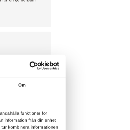
 vi för en gemensam
nder vinprovningen,
ig lunch på någon av
Om
refter fortsätter vi
andahålla funktioner för
n information från din enhet
 tur kombinera informationen