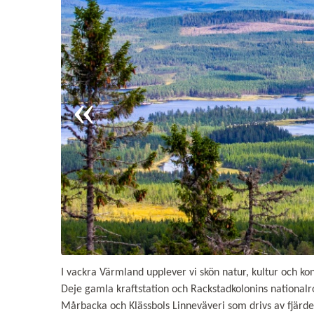
I vackra Värmland upplever vi skön natur, kultur och kon
Deje gamla kraftstation och Rackstadkolonins national
Mårbacka och Klässbols Linneväveri som drivs av fjärde