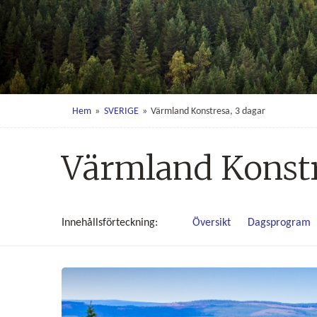
Hem
»
SVERIGE
»
Värmland Konstresa, 3 dagar
Värmland Konstr
Innehålls
förteckning
Översikt
Dagsprogram