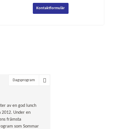
Kontaktformulär
Dagsprogram
uter av en god lunch
an 2012. Under en
dens främsta
i program som Sommar