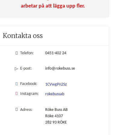
arbetar på att lägga upp fler.
Kontakta oss
Telefon:
0451-402 24
E-post:
info@rokebuss.se
Facebook:
1CVwgPn2Sz
Instagram:
rokebussab
Adress:
Röke Buss AB
Röke 4107
282 93
RÖKE