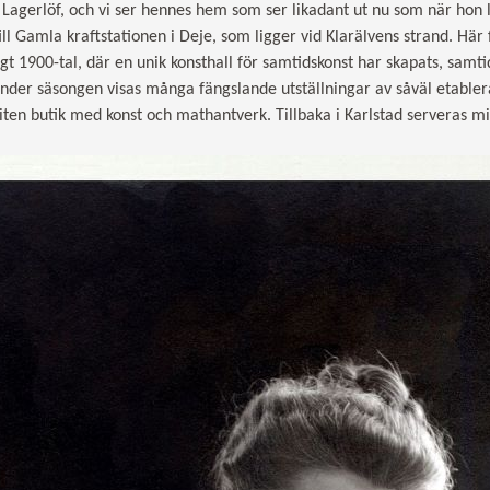
Lagerlöf, och vi ser hennes hem som ser likadant ut nu som när hon 
ill Gamla kraftstationen i Deje, som ligger vid Klarälvens strand. Här 
digt 1900-tal, där en unik konsthall för samtidskonst har skapats, samt
 Under säsongen visas många fängslande utställningar av såväl etable
liten butik med konst och mathantverk. Tillbaka i Karlstad serveras m