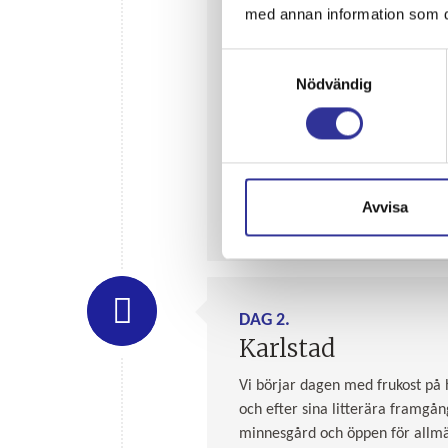
med annan information som du 
Samtyckesval
Nödvändig
Avvisa
DAG 2.
Karlstad
Vi börjar dagen med frukost på 
och efter sina litterära framgå
minnesgård och öppen för allmän