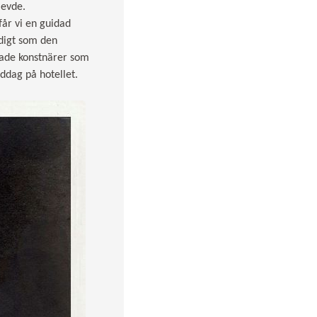
levde.
får vi en guidad
idigt som den
rade konstnärer som
iddag på hotellet.