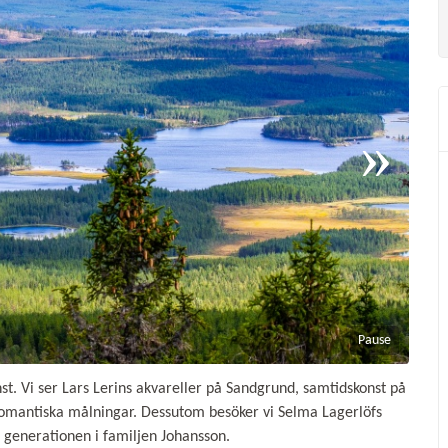
Pause
st. Vi ser Lars Lerins akvareller på Sandgrund, samtidskonst på
romantiska målningar. Dessutom besöker vi Selma Lagerlöfs
 generationen i familjen Johansson.