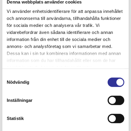
Denna webbplats använder cookies
Vi använder enhetsidentifierare för att anpassa innehållet
och annonserna till användarna, tillhandahålla funktioner
för sociala medier och analysera vår trafik. Vi
vidarebefordrar även sådana identifierare och annan
information från din enhet till de sociala medier och
annons- och analysföretag som vi samarbetar med.
Dessa kan i sin tur kombinera informationen med annan
information som du har tillhandahållit eller som de har
samlat in när du har använt deras tjänster.
Samtyckesval
Nödvändig
DAG 7.
Achensee - Göttingen ca 62 mil
Inställningar
Efter en härlig vistelse vid Achensee är det dags att ta
farväl av de mäktiga alperna. Vi reser norrut genom
vackra landskap och når Göttingen, där vi checkar in på
Statistik
Hotel Rennschuh. Kvällen avrundas med en gemensam
middag – ett fint tillfälle att dela minnen, skratt och resans