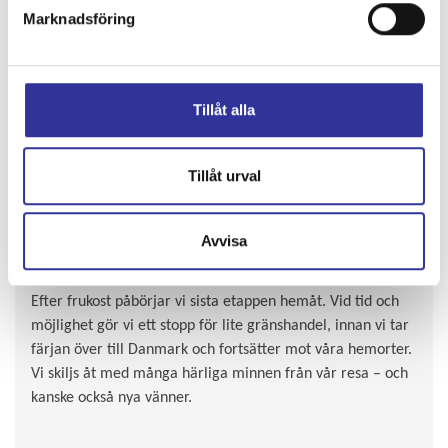
Marknadsföring
höjdpunkter tillsammans.
Tillåt alla
Tillåt urval
Avvisa
DAG 8.
Göttingen - Hemorten ca 61 mil
Efter frukost påbörjar vi sista etappen hemåt. Vid tid och
möjlighet gör vi ett stopp för lite gränshandel, innan vi tar
färjan över till Danmark och fortsätter mot våra hemorter.
Vi skiljs åt med många härliga minnen från vår resa – och
kanske också nya vänner.