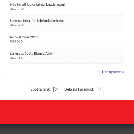
Hög tid att boka julmarknadsresan!
2026-07-22
Sommartider för telefonbokningar
2026-06-25
Arlövsrevyn 2027!
2026-06-04
Långresa Costa Blanca Albir!
2026-03-17
Fler nyheter
Eposta länk
Dela på Facebook
Sociala medier
Nyhetsbrev
Röke Buss
Röke 4107
Jag samtycker till dataskyddspolicyn.
282 93
RÖKE
*
Läs vår dataskyddspolicy här »