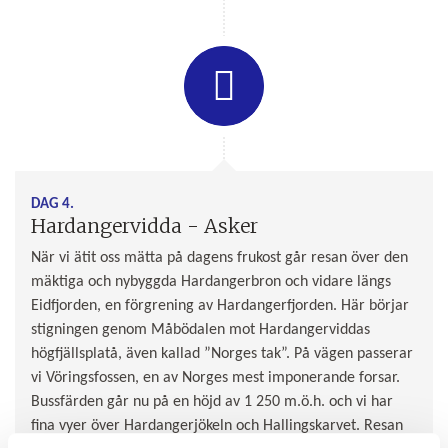
DAG 4.
Hardangervidda - Asker
När vi ätit oss mätta på dagens frukost går resan över den
mäktiga och nybyggda Hardangerbron och vidare längs
Eidfjorden, en förgrening av Hardangerfjorden. Här börjar
stigningen genom Måbödalen mot Hardangerviddas
högfjällsplatå, även kallad ”Norges tak”. På vägen passerar
vi Vöringsfossen, en av Norges mest imponerande forsar.
Bussfärden går nu på en höjd av 1 250 m.ö.h. och vi har
fina vyer över Hardangerjökeln och Hallingskarvet. Resan