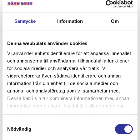
fortsätter i stilla takt längs vackra Hallingdalen via orter
som Geilo, Gol och Nesbyen tills vi når Asker där vi
övernattar på Scandic Asker. Vi avslutar kvällen med en
Samtycke
Information
Om
gemensam middag.
Denna webbplats använder cookies
Vi använder enhetsidentifierare för att anpassa innehållet
och annonserna till användarna, tillhandahålla funktioner
för sociala medier och analysera vår trafik. Vi
vidarebefordrar även sådana identifierare och annan
information från din enhet till de sociala medier och
annons- och analysföretag som vi samarbetar med.
Dessa kan i sin tur kombinera informationen med annan
information som du har tillhandahållit eller som de har
samlat in när du har använt deras tjänster.
Samtyckesval
Nödvändig