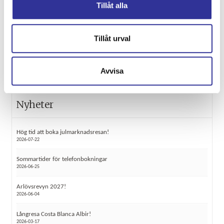
Adress:
Röke Buss AB
Tillåt alla
Röke 4107
282 93
RÖKE
Tillåt urval
Kontaktformulär
Ring oss
Avvisa
Nyheter
Hög tid att boka julmarknadsresan!
2026-07-22
Sommartider för telefonbokningar
2026-06-25
Arlövsrevyn 2027!
2026-06-04
Långresa Costa Blanca Albir!
2026-03-17