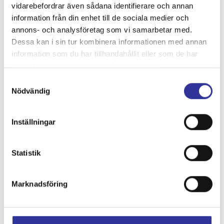
vidarebefordrar även sådana identifierare och annan
Här bor vi mitt i det spektakulära landskapet. Frukostmatsalen
information från din enhet till de sociala medier och
har panormautsikt över Svolvär hamn.
annons- och analysföretag som vi samarbetar med.
Dessa kan i sin tur kombinera informationen med annan
Hotellet erbjuder en barreception och en 24-timmarsshop med
information som du har tillhandahållit eller som de har
lättare måltider, snacks och drycker.
samlat in när du har använt deras tjänster.
Hotellets hemsida
Samtyckesval
Nödvändig
Kontakta oss
Inställningar
Telefon:
0451-402 24
Statistik
E-post:
info@rokebuss.se
Facebook:
Marknadsföring
1CVwgPn2Sz
Instagram:
rokebussab