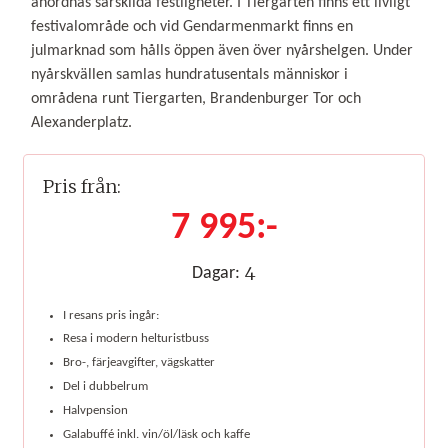
anordnas särskilda festligheter. I Tiergarten finns ett livligt
festivalområde och vid Gendarmenmarkt finns en
julmarknad som hålls öppen även över nyårshelgen. Under
nyårskvällen samlas hundratusentals människor i
områdena runt Tiergarten, Brandenburger Tor och
Alexanderplatz.
Pris från:
7 995:-
4
Dagar:
I resans pris ingår:
Resa i modern helturistbuss
Bro-, färjeavgifter, vägskatter
Del i dubbelrum
Halvpension
Galabuffé inkl. vin/öl/läsk och kaffe