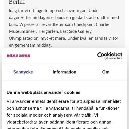
Berlin
Idag tar vi ett lugn tempo och sovmorgon. Under
dagen/eftermiddagen erbjuds en guidad stadsrundtur med
buss. Vi passerar sevärdheter som Checkpoint Charlie,
Museumsinsel, Tiergarten, East Side Gallery,
Olympiastadion, mycket mera. Under kvällen samlas vi för
en gemensam middag.
Samtycke
Information
Om
Denna webbplats använder cookies
Vi använder enhetsidentifierare för att anpassa innehållet
och annonserna till användarna, tillhandahålla funktioner
för sociala medier och analysera vår trafik. Vi
vidarebefordrar även sådana identifierare och annan
DAG 4.
Berlin - Hemorten ca 47 mil
information från din enhet till de sociala medier och