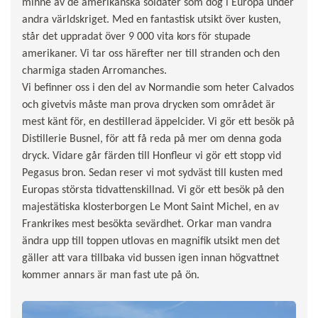
minne av de amerikanska soldater som dog i Europa under
andra världskriget. Med en fantastisk utsikt över kusten,
står det uppradat över 9 000 vita kors för stupade
amerikaner. Vi tar oss härefter ner till stranden och den
charmiga staden Arromanches.
Vi befinner oss i den del av Normandie som heter Calvados
och givetvis måste man prova drycken som området är
mest känt för, en destillerad äppelcider. Vi gör ett besök på
Distillerie Busnel, för att få reda på mer om denna goda
dryck. Vidare går färden till Honfleur vi gör ett stopp vid
Pegasus bron. Sedan reser vi mot sydväst till kusten med
Europas största tidvattenskillnad. Vi gör ett besök på den
majestätiska klosterborgen Le Mont Saint Michel, en av
Frankrikes mest besökta sevärdhet. Orkar man vandra
ändra upp till toppen utlovas en magnifik utsikt men det
gäller att vara tillbaka vid bussen igen innan högvattnet
kommer annars är man fast ute på ön.