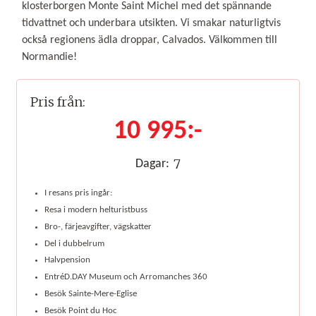
klosterborgen Monte Saint Michel med det spännande
tidvattnet och underbara utsikten. Vi smakar naturligtvis
också regionens ädla droppar, Calvados. Välkommen till
Normandie!
Pris från:
10 995:-
7
Dagar:
I resans pris ingår:
Resa i modern helturistbuss
Bro-, färjeavgifter, vägskatter
Del i dubbelrum
Halvpension
EntréD.DAY Museum och Arromanches 360
Besök Sainte-Mere-Eglise
Besök Point du Hoc