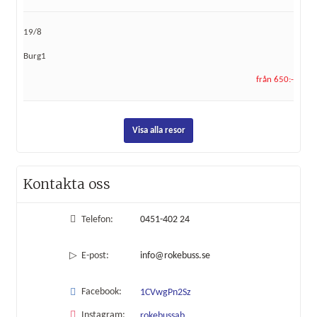
19/8
Burg1
från 650:-
Visa alla resor
Kontakta oss
Telefon:
0451-402 24
E-post:
info@rokebuss.se
Facebook:
1CVwgPn2Sz
Instagram:
rokebussab