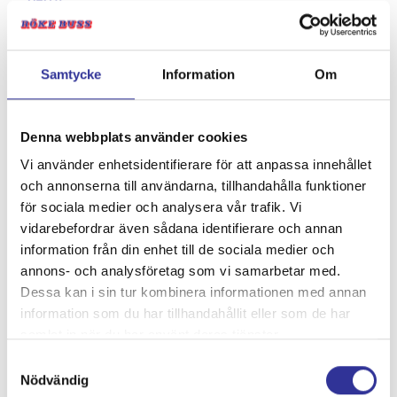
DAG 6.
Honfleur- Bochum ca 65 mil
Efter några härliga, gripande och oförglömliga dagar i
Normandie är det dags att ta farväl och åter bege sig
Samtycke
Information
Om
norrut. Vi reser genom det område som handelsmännen
brukade bedriva sin handel i och som ofta plundrades av
vikingarna på 800-talet. Det var när man bestämde sig för
Denna webbplats använder cookies
att byta sida och i stället ta över och skydda området som
Vi använder enhetsidentifierare för att anpassa innehållet
det fick sitt namn Normandie. Vi fortsätter genom Belgien
och annonserna till användarna, tillhandahålla funktioner
till Tyskland och staden Bochum där middag och
för sociala medier och analysera vår trafik. Vi
övernattning väntar på ACHAT Hotel Bochum.
vidarebefordrar även sådana identifierare och annan
information från din enhet till de sociala medier och
annons- och analysföretag som vi samarbetar med.
Dessa kan i sin tur kombinera informationen med annan
information som du har tillhandahållit eller som de har
samlat in när du har använt deras tjänster.
Samtyckesval
Nödvändig