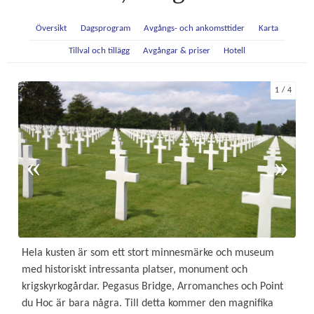
Översikt
Dagsprogram
Avgångs- och ankomsttider
Karta
Tillval och tillägg
Avgångar & priser
Hotell
1
4
Hela kusten är som ett stort minnesmärke och museum
med historiskt intressanta platser, monument och
krigskyrkogårdar. Pegasus Bridge, Arromanches och Point
du Hoc är bara några. Till detta kommer den magnifika