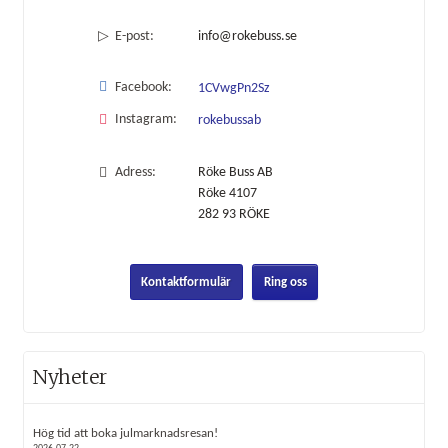
E-post:
info@rokebuss.se
Facebook:
1CVwgPn2Sz
Instagram:
rokebussab
Adress:
Röke Buss AB
Röke 4107
282 93
RÖKE
Kontaktformulär
Ring oss
Nyheter
Hög tid att boka julmarknadsresan!