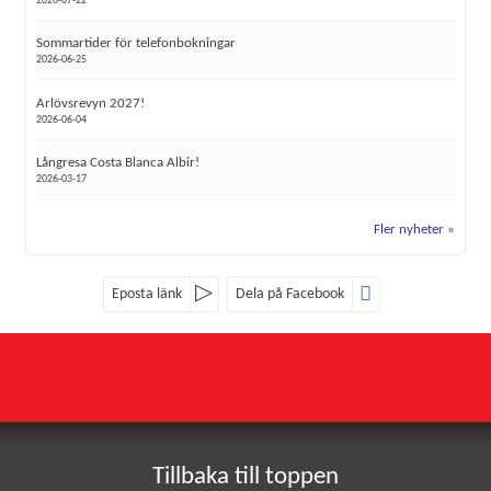
2026-07-22
Sommartider för telefonbokningar
2026-06-25
Arlövsrevyn 2027!
2026-06-04
Långresa Costa Blanca Albir!
2026-03-17
Fler nyheter
Eposta länk
Dela på Facebook
Sociala medier
Nyhetsbrev
Röke Buss
Röke 4107
Jag samtycker till dataskyddspolicyn.
282 93
RÖKE
*
Läs vår dataskyddspolicy här »
Tillbaka till toppen
Telefon
0451-402 24