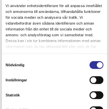
Vi använder enhetsidentifierare för att anpassa innehållet
och annonserna till användarna, tillhandahålla funktioner
för sociala medier och analysera vår trafik. Vi
vidarebefordrar även sådana identifierare och annan
Avgångs- och ankomsttider
information från din enhet till de sociala medier och
annons- och analysföretag som vi samarbetar med.
Dessa kan i sin tur kombinera informationen med annan
Karta
information som du har tillhandahållit eller som de har
samlat in när du har använt deras tjänster.
Samtyckesval
Nödvändig
Inställningar
Statistik