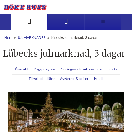
Hem
»
JULMARKNADER
»
Lübecks julmarknad, 3 dagar
Lübecks julmarknad, 3 dagar
Översikt
Dagsprogram
Avgångs- och ankomsttider
Karta
Tillval och tillägg
Avgångar & priser
Hotell