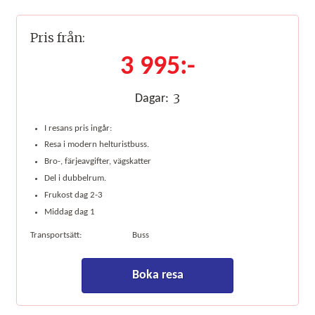
Pris från:
3 995:-
3
Dagar:
I resans pris ingår:
Resa i modern helturistbuss.
Bro-, färjeavgifter, vägskatter
Del i dubbelrum.
Frukost dag 2-3
Middag dag 1
Transportsätt:
Buss
Boka resa