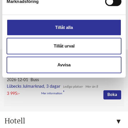
Marknadsföring
Tillåt alla
Tillval och tillägg
Tillåt urval
Avgångar & priser
Avvisa
2026-12-01
Buss
Lübecks Julmarknad, 3 dagar
Mer än 8
3 995:-
Mer information
Boka
Hotell