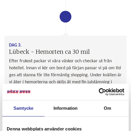
DAG 3.
Lübeck - Hemorten ca 30 mil
Efter frukost packar vi våra väskor och checkar ut från
hotellet. Innan vi kör om bord på färjan passar vi på om tid
ges att stanna för lite förmånlig shopping. Under kvällen är
vi åter i hemorterna och skiljs åt med fin julstämning i
bagaget.
Samtycke
Information
Om
Planerad ankomst i Malmö ca 19.00 med reservation för
trafiksituation. Därefter fortsätter vi mot resp.
anslutningsort.
Denna webbplats använder cookies