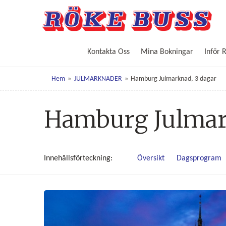
Kontakta Oss
Mina Bokningar
Inför 
Hem
»
JULMARKNADER
»
Hamburg Julmarknad, 3 dagar
Hamburg Julmar
Innehålls
förteckning
Översikt
Dagsprogram
Image: Julmarknad Hamburg