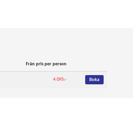
Från pris per person
4 095:-
Boka