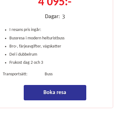
4 095:-
3
Dagar:
I resans pris ingår:
Bussresa i modern helturistbuss
Bro-, färjeavgifter, vägskatter
Del i dubbelrum
Frukost dag 2 och 3
Transportsätt:
Buss
Boka resa