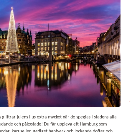
å glittrar julens ljus extra mycket när de speglas i stadens alla
bjudande och påkostade! Du får uppleva ett Hamburg som
 bodar, karuseller, gediget hantverk och lockande dofter och