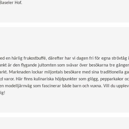
 Baseler Hof.
ed en härlig frukostbuffé, därefter har vi dagen fri för egna strövtåg 
nkt är den flygande jultomten som svävar över besökarna tre gånger 
kt. Marknaden lockar miljontals besökare med sina traditionella ga
 varor. Här finns kulinariska höjdpunkter som glögg, pepparkakor och
en modelljärnväg som fascinerar både barn och vuxna. Vill du upplev
ig!