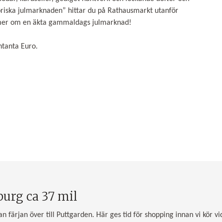
toriska julmarknaden” hittar du på Rathausmarkt utanför
mmer om en äkta gammaldags julmarknad!
ntanta Euro.
rg ca 37 mil
an färjan över till Puttgarden. Här ges tid för shopping innan vi kör v