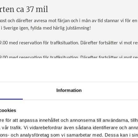
en ca 37 mil
st och därefter avresa mot färjan och i mån av tid stannar vi för en 
i Sverige igen, fyllda med härlig julstämning!
0 med reservation för trafiksituation. Därefter fortsätter vi mot res
0 med reservation för trafiksituation. Därefter fortsätter vi mot res
Information
cookies
tider
e för att anpassa innehållet och annonserna till användarna, tillh
vår trafik. Vi vidarebefordrar även sådana identifierare och anna
nnons- och analysföretag som vi samarbetar med. Dessa kan i sin