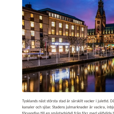
Tysklands näst största stad är särskilt vacker i juletid. D
kanaler och sjöar. Stadens julmarknader är vackra, in
förvandlas till en småstadsidyll från förr med välfyllda