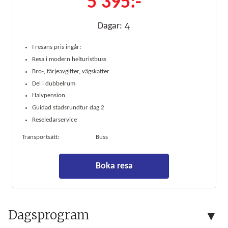
5 395:-
4
Dagar:
I resans pris ingår:
Resa i modern helturistbuss
Bro-, färjeavgifter, vägskatter
Del i dubbelrum
Halvpension
Guidad stadsrundtur dag 2
Reseledarservice
Transportsätt:
Buss
Boka resa
Dagsprogram