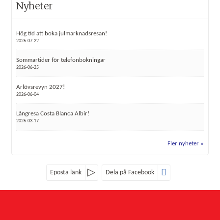
Nyheter
Hög tid att boka julmarknadsresan!
2026-07-22
Sommartider för telefonbokningar
2026-06-25
Arlövsrevyn 2027!
2026-06-04
Långresa Costa Blanca Albir!
2026-03-17
Fler nyheter
Eposta länk
Dela på Facebook
Sociala medier
Nyhetsbrev
Röke Buss