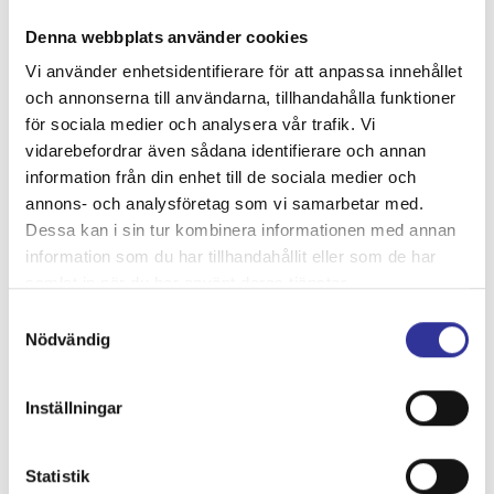
ta en drink på en takbar som Klunkerkranich.
Denna webbplats använder cookies
Vi använder enhetsidentifierare för att anpassa innehållet
och annonserna till användarna, tillhandahålla funktioner
för sociala medier och analysera vår trafik. Vi
vidarebefordrar även sådana identifierare och annan
information från din enhet till de sociala medier och
annons- och analysföretag som vi samarbetar med.
Dessa kan i sin tur kombinera informationen med annan
DAG 4.
information som du har tillhandahållit eller som de har
Berlin - Hemorten ca 46 mil
samlat in när du har använt deras tjänster.
Dagen börjar med en god frukost innan vi packar in våra
Samtyckesval
Nödvändig
väskor i bussen och beger oss hemåt. Innan vi tar färjan
över till Danmark igen passar vi på att shoppa till
förmånliga priser. Nöjda och belåtna med en underbar
Inställningar
resa anländer vi under kvällen till våra hemorter.
Statistik