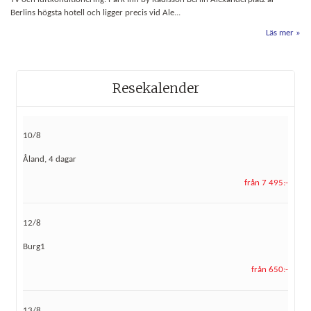
Berlins högsta hotell och ligger precis vid Ale...
Läs mer
Resekalender
10/8
Åland, 4 dagar
från 7 495:-
12/8
Burg1
från 650:-
13/8