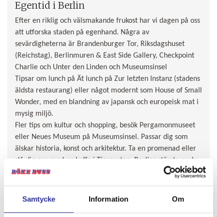
Egentid i Berlin
Efter en riklig och välsmakande frukost har vi dagen på oss
att utforska staden på egenhand. Några av
sevärdigheterna är Brandenburger Tor, Riksdagshuset
(Reichstag), Berlinmuren & East Side Gallery, Checkpoint
Charlie och Unter den Linden och Museumsinsel
Tipsar om lunch på Ät lunch på Zur letzten Instanz (stadens
äldsta restaurang) eller något modernt som House of Small
Wonder, med en blandning av japansk och europeisk mat i
mysig miljö.
Fler tips om kultur och shopping, besök Pergamonmuseet
eller Neues Museum på Museumsinsel. Passar dig som
älskar historia, konst och arkitektur. Ta en promenad eller
slå dig ner med en kaffe i Tiergarten, Berlins största park –
perfekt för en stunds vila innan kvällen.
Vi samlas för gemensam middag på hotellet. För dig som
vill förlänga kvällen så tipsar vi om att se en show på
Samtycke
Information
Om
Friedrichstadt-Palast, lyssna på livemusik i Kreuzberg, eller