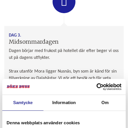
DAG 3.
Midsommardagen
Dagen börjar med frukost på hotellet där efter beger vi oss
ut på dagens utflykter.
Strax utanför Mora ligger Nusnäs, byn som är känd för sin
tillverkning av Dalahästar. Vi gör ett besök och får veta
mer om den lilla dekorerade hästen som blivit en av de
allra svenskaste symbolerna. Mora, som ofta förknippas
med konstnären Anders Zorn. Han blev internationellt känd
Samtycke
Information
Om
inte minst för sina porträtt av nakna, frodiga dalkullor.
Efter flera år utomlands återvände han och hustrun Emma
Zorn till Mora och bosatte sig tillsammans på den säregna
Denna webbplats använder cookies
Zorngården, som Anders själv skapat. Vår guide visar oss