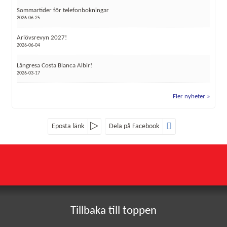
Sommartider för telefonbokningar
2026-06-25
Arlövsrevyn 2027!
2026-06-04
Långresa Costa Blanca Albir!
2026-03-17
Fler nyheter
Eposta länk
Dela på Facebook
Sociala medier
Nyhetsbrev
Röke Buss
Röke 4107
Jag samtycker till dataskyddspolicyn.
282 93
RÖKE
*
Läs vår dataskyddspolicy här »
Tillbaka till toppen
Telefon
0451-402 24