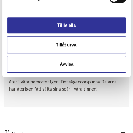
Tillåt alla
Tillåt urval
DAG 4.
Falun – Hemorten ca 69 mil
Efter frukost på hotellet tar vi plats i bussen för att åka
Avvisa
söderut mot Skåne igen. Vi gör ett par pauser på vägen för
att vi ska kunna köpa oss fika och lunch. Under kvällen är vi
åter i våra hemorter igen. Det sägenomspunna Dalarna
har återigen fått sätta sina spår i våra sinnen!