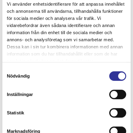
Vi använder enhetsidentifierare för att anpassa innehållet
runt och berättar mer. Senare på eftermiddagen åker vi till
och annonserna till användarna, tillhandahålla funktioner
Orsa där det traditionsenligt firas midsommar på
för sociala medier och analysera vår trafik. Vi
midsommardagen. På kvällen är vi tillbaka i Falun och
vidarebefordrar även sådana identifierare och annan
dagen avrundas med middag på hotellet.
information från din enhet till de sociala medier och
annons- och analysföretag som vi samarbetar med.
Dessa kan i sin tur kombinera informationen med annan
information som du har tillhandahållit eller som de har
samlat in när du har använt deras tjänster.
Samtyckesval
Nödvändig
Inställningar
Statistik
Marknadsföring