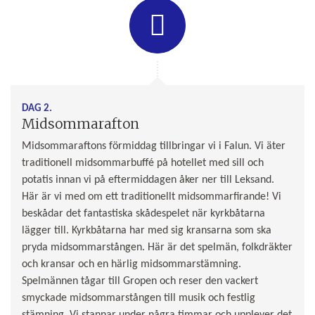
DAG 2.
Midsommarafton
Midsommaraftons förmiddag tillbringar vi i Falun. Vi äter
traditionell midsommarbuffé på hotellet med sill och
potatis innan vi på eftermiddagen åker ner till Leksand.
Här är vi med om ett traditionellt midsommarfirande! Vi
beskådar det fantastiska skådespelet när kyrkbåtarna
lägger till. Kyrkbåtarna har med sig kransarna som ska
pryda midsommarstången. Här är det spelmän, folkdräkter
och kransar och en härlig midsommarstämning.
Spelmännen tågar till Gropen och reser den vackert
smyckade midsommarstången till musik och festlig
stämning. Vi stannar under några timmar och upplever det