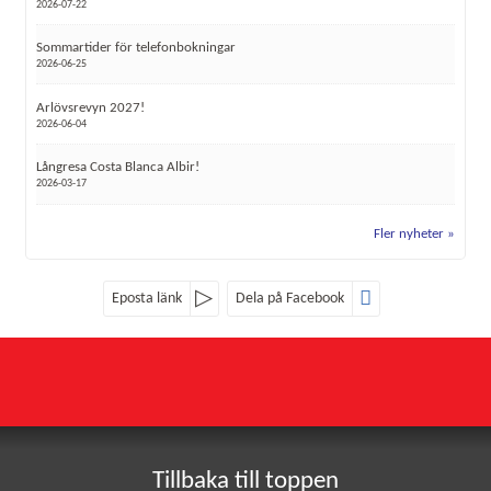
2026-07-22
Sommartider för telefonbokningar
2026-06-25
Arlövsrevyn 2027!
2026-06-04
Långresa Costa Blanca Albir!
2026-03-17
Fler nyheter
Eposta länk
Dela på Facebook
Sociala medier
Nyhetsbrev
Röke Buss
Röke 4107
Jag samtycker till dataskyddspolicyn.
282 93
RÖKE
*
Läs vår dataskyddspolicy här »
Tillbaka till toppen
Telefon
0451-402 24