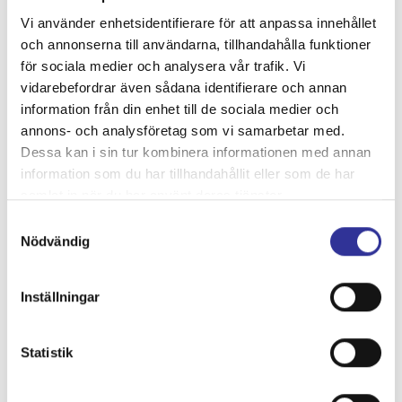
och gratis Wi-Fi. Vissa av de rymliga rummen i kategorin
Vi använder enhetsidentifierare för att anpassa innehållet
Comfort har en vardagsrumsdel och ett separat sovrum.
och annonserna till användarna, tillhandahålla funktioner
för sociala medier och analysera vår trafik. Vi
Varje morgon dukar hotellet upp en läcker frukostbuffé. På
vidarebefordrar även sådana identifierare och annan
kvällarna serveras utsökta regionala och internationella rätter i
information från din enhet till de sociala medier och
restaurangen, där du kan beundra utsikten medan du avnjuter
annons- och analysföretag som vi samarbetar med.
maten.
Dessa kan i sin tur kombinera informationen med annan
information som du har tillhandahållit eller som de har
Hotellets hemsida
samlat in när du har använt deras tjänster.
Samtyckesval
Nödvändig
Karta
Inställningar
Kontakta oss
Statistik
Telefon:
0451-402 24