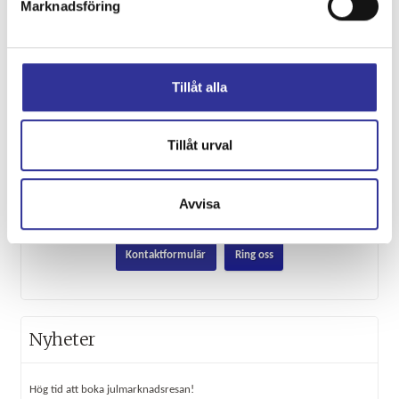
Marknadsföring
E-post:
info@rokebuss.se
Facebook:
1CVwgPn2Sz
Tillåt alla
Instagram:
rokebussab
Tillåt urval
Adress:
Röke Buss AB
Röke 4107
282 93
RÖKE
Avvisa
Kontaktformulär
Ring oss
Nyheter
Hög tid att boka julmarknadsresan!