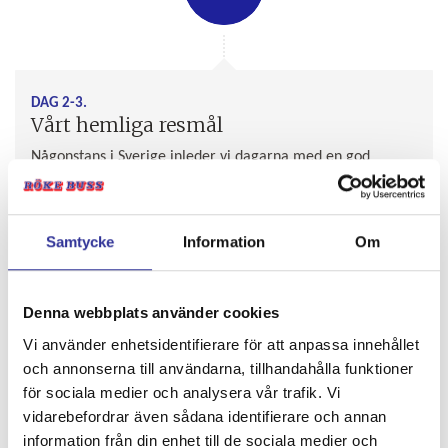
DAG 2-3.
Vårt hemliga resmål
Någonstans i Sverige inleder vi dagarna med en god
frukost. Därefter beger vi oss ut på äventyr. Vi njuter av en
härlig blandning av historia, kultur och vackra vyer.
Kvällarna avslutas med välsmakande middagar, antingen
Samtycke
Information
Om
på hotellet eller restaurang.
Denna webbplats använder cookies
Vi använder enhetsidentifierare för att anpassa innehållet
och annonserna till användarna, tillhandahålla funktioner
för sociala medier och analysera vår trafik. Vi
vidarebefordrar även sådana identifierare och annan
information från din enhet till de sociala medier och