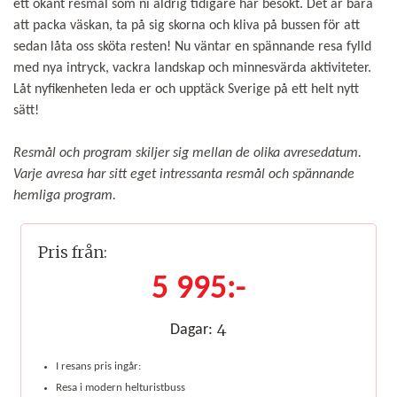
ett okänt resmål som ni aldrig tidigare har besökt. Det är bara
att packa väskan, ta på sig skorna och kliva på bussen för att
sedan låta oss sköta resten! Nu väntar en spännande resa fylld
med nya intryck, vackra landskap och minnesvärda aktiviteter.
Låt nyfikenheten leda er och upptäck Sverige på ett helt nytt
sätt!
Resmål och program skiljer sig mellan de olika avresedatum.
Varje avresa har sitt eget intressanta resmål och spännande
hemliga program.
Pris från:
5 995:-
4
Dagar:
I resans pris ingår:
Resa i modern helturistbuss