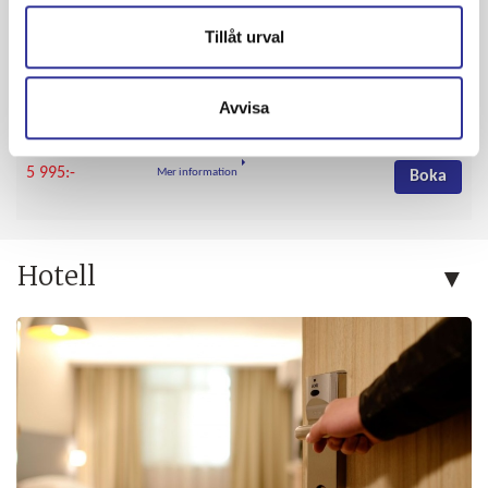
Avgångar & priser
Tillåt urval
2026-09-03
Buss
Avvisa
Hemligresa Sverige, 4 dagar
8
Bekräftad avresa
5 995:-
Mer information
Boka
Hotell