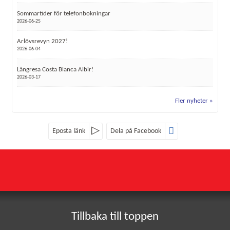
Sommartider för telefonbokningar
2026-06-25
Arlövsrevyn 2027!
2026-06-04
Långresa Costa Blanca Albir!
2026-03-17
Fler nyheter
Eposta länk
Dela på Facebook
Sociala medier
Nyhetsbrev
Röke Buss
Röke 4107
Jag samtycker till dataskyddspolicyn.
282 93
RÖKE
*
Läs vår dataskyddspolicy här »
Tillbaka till toppen
Telefon
0451-402 24