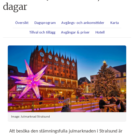
dagar
Översikt
Dagsprogram
Avgångs- och ankomsttider
Karta
Tillval och tillägg
Avgångar & priser
Hotell
Image: Julmarknad Stralsund
Att besöka den stämningsfulla julmarknaden i Stralsund är