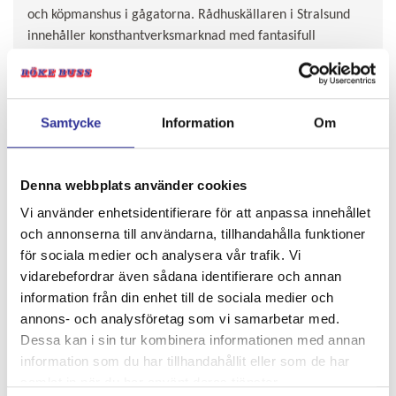
och köpmanshus i gågatorna. Rådhuskällaren i Stralsund
innehåller konsthantverksmarknad med fantasifull
medeltidsstämning under imponerande medeltidsvalv.
Samtycke
Information
Om
Denna webbplats använder cookies
Vi använder enhetsidentifierare för att anpassa innehållet
och annonserna till användarna, tillhandahålla funktioner
för sociala medier och analysera vår trafik. Vi
vidarebefordrar även sådana identifierare och annan
DAG 3.
information från din enhet till de sociala medier och
Stralsund - Hemorten ca 35 mil
annons- och analysföretag som vi samarbetar med.
Dessa kan i sin tur kombinera informationen med annan
Dagen börjar med frukost på hotellet innan vi packar in oss
information som du har tillhandahållit eller som de har
i bussen för att börja rulla mot färjan. Under kvällen är vi
samlat in när du har använt deras tjänster.
åter i hemorterna efter en mysig vistelse i Stralsund