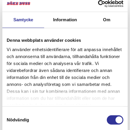
fortsätter i stilla takt längs vackra Hallingdalen via orter
som Geilo, Gol och Nesbyen tills vi når Asker där vi
övernattar på Scandic Asker. Vi avslutar kvällen med en
Samtycke
Information
Om
gemensam middag.
Denna webbplats använder cookies
Vi använder enhetsidentifierare för att anpassa innehållet
och annonserna till användarna, tillhandahålla funktioner
för sociala medier och analysera vår trafik. Vi
vidarebefordrar även sådana identifierare och annan
information från din enhet till de sociala medier och
annons- och analysföretag som vi samarbetar med.
Dessa kan i sin tur kombinera informationen med annan
information som du har tillhandahållit eller som de har
samlat in när du har använt deras tjänster.
Samtyckesval
Nödvändig