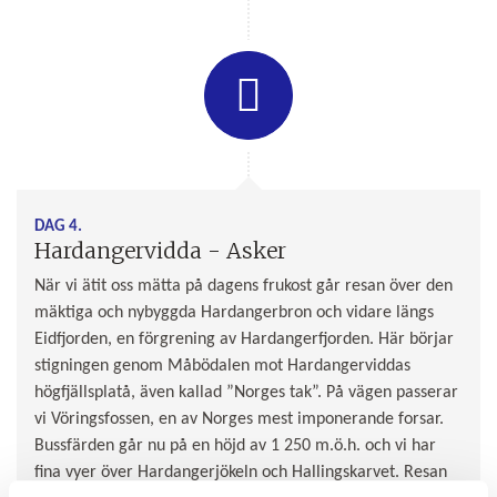
DAG 4.
Hardangervidda - Asker
När vi ätit oss mätta på dagens frukost går resan över den
mäktiga och nybyggda Hardangerbron och vidare längs
Eidfjorden, en förgrening av Hardangerfjorden. Här börjar
stigningen genom Måbödalen mot Hardangerviddas
högfjällsplatå, även kallad ”Norges tak”. På vägen passerar
vi Vöringsfossen, en av Norges mest imponerande forsar.
Bussfärden går nu på en höjd av 1 250 m.ö.h. och vi har
fina vyer över Hardangerjökeln och Hallingskarvet. Resan