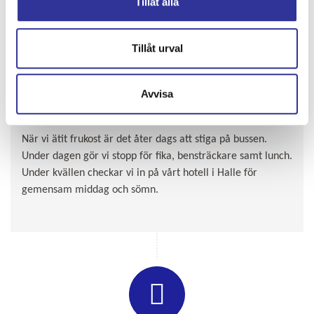
Tillåt alla
Tillåt urval
Avvisa
DAG 8.
Herrenberg – Halle ca 49 mil
När vi ätit frukost är det åter dags att stiga på bussen.
Under dagen gör vi stopp för fika, bensträckare samt lunch.
Under kvällen checkar vi in på vårt hotell i Halle för
gemensam middag och sömn.