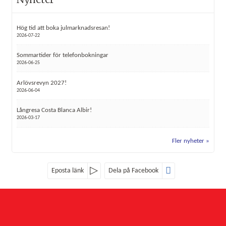
Hög tid att boka julmarknadsresan!
2026-07-22
Sommartider för telefonbokningar
2026-06-25
Arlövsrevyn 2027!
2026-06-04
Långresa Costa Blanca Albir!
2026-03-17
Fler nyheter
Eposta länk
Dela på Facebook
Sociala medier
Nyhetsbrev
Röke Buss
Röke 4107