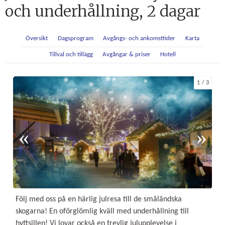
och underhållning, 2 dagar
Översikt
Dagsprogram
Avgångs- och ankomsttider
Karta
Tillval och tillägg
Avgångar & priser
Hotell
1
3
Följ med oss på en härlig julresa till de småländska
skogarna! En oförglömlig kväll med underhållning till
hyttsillen! Vi lovar också en trevlig julupplevelse i