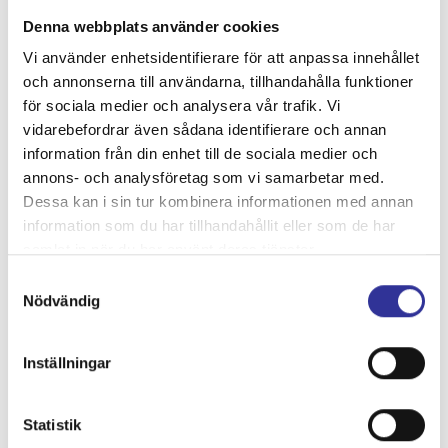
vackra julupplevelse innan vi vänder hemåt till Skåne igen.
Denna webbplats använder cookies
Nöjda med en härlig resa är vi åter hemma igen under sen
Vi använder enhetsidentifierare för att anpassa innehållet
eftermiddag.
och annonserna till användarna, tillhandahålla funktioner
för sociala medier och analysera vår trafik. Vi
vidarebefordrar även sådana identifierare och annan
information från din enhet till de sociala medier och
annons- och analysföretag som vi samarbetar med.
Dessa kan i sin tur kombinera informationen med annan
Avgångs- och ankomsttider
information som du har tillhandahållit eller som de har
samlat in när du har använt deras tjänster.
Karta
Samtyckesval
Nödvändig
Inställningar
Statistik