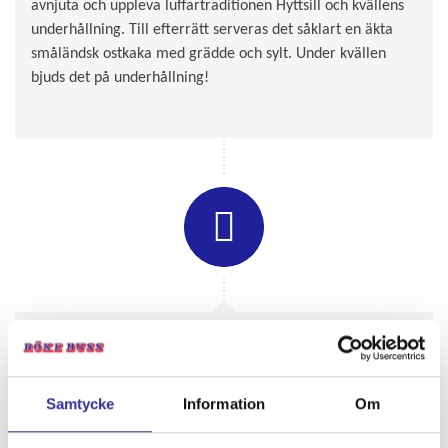
avnjuta och uppleva luffartraditionen Hyttsill och kvällens
underhållning. Till efterrätt serveras det såklart en äkta
småländsk ostkaka med grädde och sylt. Under kvällen
bjuds det på underhållning!
DAG 2.
Kosta – Hemorten ca 25 mil
Utvilade och efter en god frukost, checkar vi ut. så har vi
Samtycke
Information
Om
några timmar på oss att besöka den 20 000 kvm stora
outletshoppingen eller ta en runda till och njut av Kostas