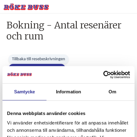
Bokning - Antal resenärer
och rum
Tillbaka till resebeskrivningen
1. Antal resenärer och rum
2. Personupplysningar
3. Betalning
Samtycke
Information
Om
Väntelistebokning! Bokningen bekräftas så snart som det finns
Denna webbplats använder cookies
plats tillgängligt.
Vi använder enhetsidentifierare för att anpassa innehållet
och annonserna till användarna, tillhandahålla funktioner