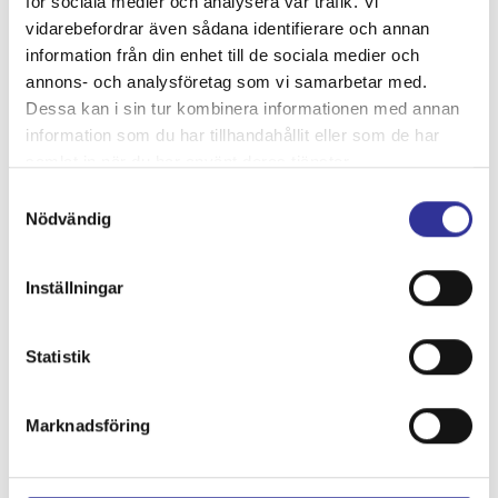
för sociala medier och analysera vår trafik. Vi
vidarebefordrar även sådana identifierare och annan
Vald resa
information från din enhet till de sociala medier och
annons- och analysföretag som vi samarbetar med.
Destination:
Dessa kan i sin tur kombinera informationen med annan
Vinprovning i Burg, 2 dagar
information som du har tillhandahållit eller som de har
Period:
samlat in när du har använt deras tjänster.
25 - 26 augusti 2026
Samtyckesval
Inkluderat i resan:
Nödvändig
I resans pris ingår:
* Resa i modern helturistbuss
* Bro-, färjeavgifter, vägskatter
Inställningar
* Del i dubbelrum
* Vinprovning på Nielsens
* 3-rätters middag dag 1, exkl. dryck
Statistik
* Frukost dag 2
Lastvikt: Max 50 kg exkl. bagage
Marknadsföring
Grundpris:
2 495:-
per person
Antal personer: