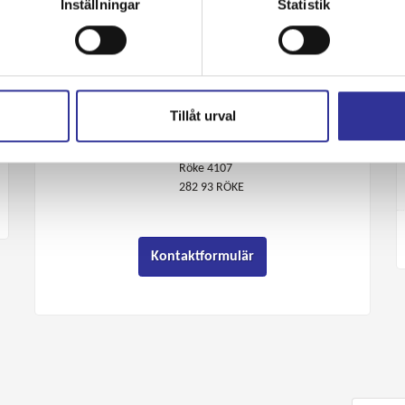
Inställningar
Statistik
E-post:
info@rokebuss.se
Facebook:
1CVwgPn2Sz
Instagram:
rokebussab
Tillåt urval
Adress:
Röke Buss AB
Röke 4107
282 93
RÖKE
Kontaktformulär