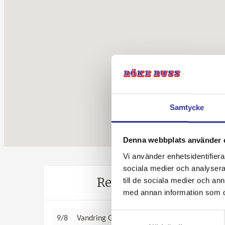
Samtycke
Denna webbplats använder 
Vi använder enhetsidentifierar
sociala medier och analysera 
Resekalender
till de sociala medier och a
med annan information som du 
Samtyckesval
9/8
Vandring Golfjället, 5 dagar
från 6 895:-