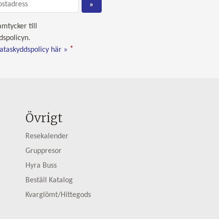
amtycker till
dspolicyn.
*
dataskyddspolicy här »
Övrigt
Resekalender
Gruppresor
Hyra Buss
Beställ Katalog
Kvarglömt/Hittegods