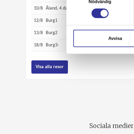
Nödvändig
10/8
Åland, 4 dagar
från 7 495:-
12/8
Burg1
från 650:-
13/8
Burg2
från 650:-
Avvisa
18/8
Burg3-
från 650:-
Visa alla resor
Sociala medier