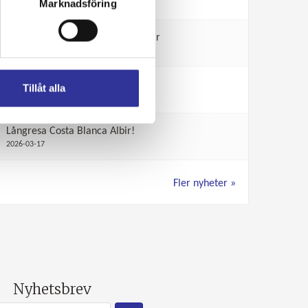
Marknadsföring
2026-07-22
Sommartider för telefonbokningar
2026-06-25
Arlövsrevyn 2027!
Tillåt alla
2026-06-04
Långresa Costa Blanca Albir!
2026-03-17
Fler nyheter
Nyhetsbrev