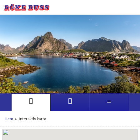
Hem
»
Interaktiv karta