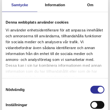
Samtycke
Information
Om
10/8
Åland, 4 dagar
Denna webbplats använder cookies
från 7 495:-
Vi använder enhetsidentifierare för att anpassa innehållet
och annonserna till användarna, tillhandahålla funktioner
för sociala medier och analysera vår trafik. Vi
12/8
vidarebefordrar även sådana identifierare och annan
Burg1
information från din enhet till de sociala medier och
från 650:-
annons- och analysföretag som vi samarbetar med.
Dessa kan i sin tur kombinera informationen med annan
information som du har tillhandahållit eller som de har
13/8
samlat in när du har använt deras tjänster.
Burg2
Samtyckesval
Nödvändig
från 650:-
18/8
Inställningar