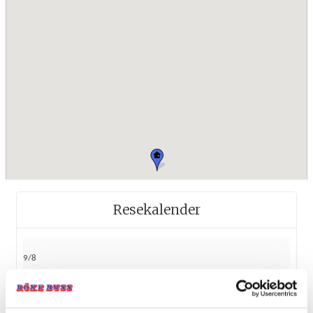
Resekalender
9/8
Vandring Golfjället, 5 dagar
från 6 895:-