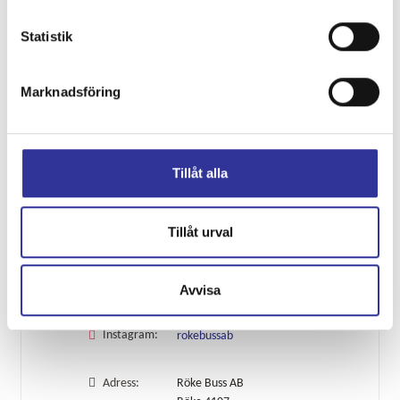
Burg3-
Statistik
från 650:-
Marknadsföring
Visa alla resor
Kontakta oss
Tillåt alla
Telefon:
0451-402 24
Tillåt urval
E-post:
info@rokebuss.se
Avvisa
Facebook:
1CVwgPn2Sz
Instagram:
rokebussab
Adress:
Röke Buss AB