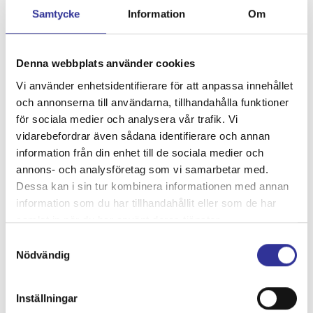
Samtycke
Information
Om
10/8
Åland, 4 dagar
Denna webbplats använder cookies
från 7 495:-
Vi använder enhetsidentifierare för att anpassa innehållet
och annonserna till användarna, tillhandahålla funktioner
för sociala medier och analysera vår trafik. Vi
12/8
vidarebefordrar även sådana identifierare och annan
Burg1
information från din enhet till de sociala medier och
från 650:-
annons- och analysföretag som vi samarbetar med.
Dessa kan i sin tur kombinera informationen med annan
information som du har tillhandahållit eller som de har
13/8
samlat in när du har använt deras tjänster.
Burg2
Samtyckesval
Nödvändig
från 650:-
18/8
Inställningar