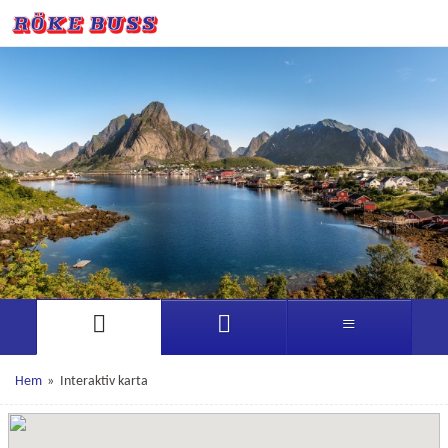
Hem
»
Interaktiv karta