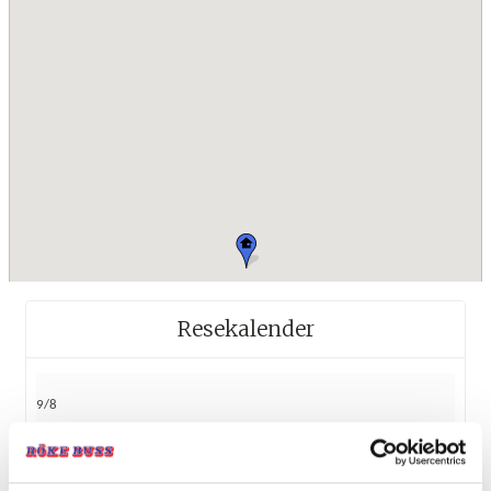
Resekalender
9/8
Vandring Golfjället, 5 dagar
från 6 895:-