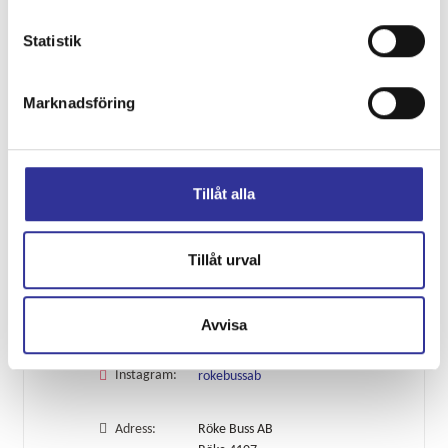
Burg3-
Statistik
från 650:-
Marknadsföring
Visa alla resor
Kontakta oss
Tillåt alla
Telefon:
0451-402 24
Tillåt urval
E-post:
info@rokebuss.se
Avvisa
Facebook:
1CVwgPn2Sz
Instagram:
rokebussab
Adress:
Röke Buss AB