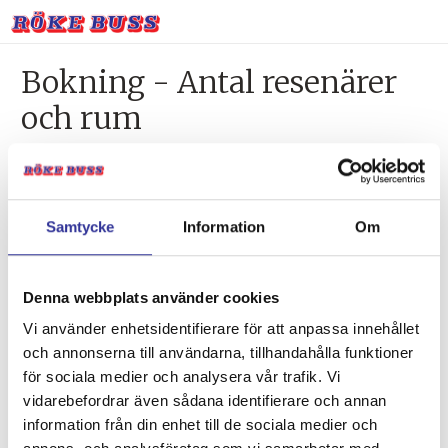
Bokning - Antal resenärer
och rum
Tillbaka till resebeskrivningen
1. Antal resenärer och rum
Samtycke
Information
Om
2. Personupplysningar
3. Betalning
Denna webbplats använder cookies
Vi använder enhetsidentifierare för att anpassa innehållet
och annonserna till användarna, tillhandahålla funktioner
Vald resa
för sociala medier och analysera vår trafik. Vi
vidarebefordrar även sådana identifierare och annan
Destination:
information från din enhet till de sociala medier och
Rostock oktoberfest, 3 dagar