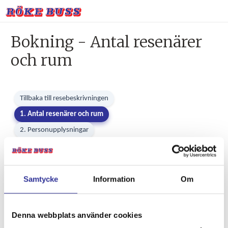
Bokning - Antal resenärer
och rum
Tillbaka till resebeskrivningen
1. Antal resenärer och rum
2. Personupplysningar
3. Betalning
Samtycke
Information
Om
Väntelistebokning! Bokningen bekräftas så snart som det finns
plats tillgängligt.
Denna webbplats använder cookies