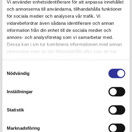
Vi använder enhetsidentifierare för att anpassa innehållet
och annonserna till användarna, tillhandahålla funktioner
Vald resa
för sociala medier och analysera vår trafik. Vi
vidarebefordrar även sådana identifierare och annan
Destination:
information från din enhet till de sociala medier och
Österrike med Wien, Weinviertel & Donau, 8 dagar
annons- och analysföretag som vi samarbetar med.
Period:
Dessa kan i sin tur kombinera informationen med annan
23 - 30 augusti 2026
information som du har tillhandahållit eller som de har
Inkluderat i resan:
samlat in när du har använt deras tjänster.
I resans pris ingår:
Samtyckesval
* Resa i modern helturistbuss
Nödvändig
* Bro-, färjeavgifter, vägskatter
* Del i dubbelrum
* Halvpension
Inställningar
* Guidad rundtur i Wien
* Vinprovning rött & vitt vin i Stockerau
* Panoramatåg Wachau Bahn Emmersdorf - Krems
Statistik
* Heldagsutflykt till Burgenland - Wien
* Båttur Mörbisch - Illmitz, Mörbich am See enkelresa
* Båttur på Donau, Wien - Bratislava enkelresa
Marknadsföring
* Guidad stadsrundtur i Bratislava