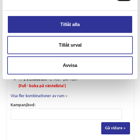
* Reseledare
Grundpris:
12 995:-
per person
Tillåt alla
Antal personer:
Tillåt urval
Rum:
1 x Dubbelrum
Inkluderat i resan
Avvisa
(Full - boka på väntelista!)
2 x Enkelrum
+2 900:- per rum
(Full - boka på väntelista!)
Visa fler kombinationer av rum »
Kampanjkod: