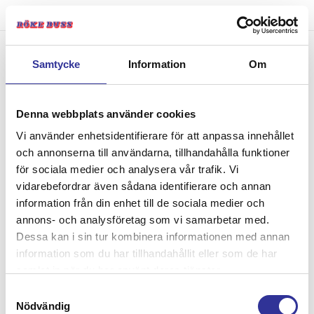
Bokning - Tillbaka till
Samtycke
Information
Om
resebeskrivningen
Denna webbplats använder cookies
Vi använder enhetsidentifierare för att anpassa innehållet
Tillbaka till resebeskrivningen
och annonserna till användarna, tillhandahålla funktioner
1. Antal resenärer och rum
för sociala medier och analysera vår trafik. Vi
2. Personupplysningar
vidarebefordrar även sådana identifierare och annan
3. Betalning
information från din enhet till de sociala medier och
annons- och analysföretag som vi samarbetar med.
Dessa kan i sin tur kombinera informationen med annan
Fel
information som du har tillhandahållit eller som de har
samlat in när du har använt deras tjänster.
Paketet kan inte bokas
Samtyckesval
Nödvändig