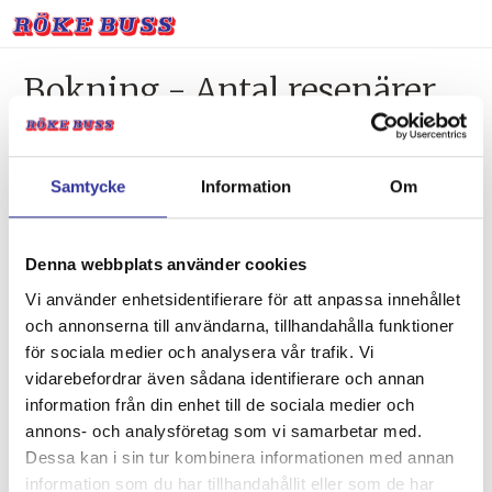
Bokning - Antal resenärer
och rum
Samtycke
Information
Om
Tillbaka till resebeskrivningen
1. Antal resenärer och rum
Denna webbplats använder cookies
2. Personupplysningar
Vi använder enhetsidentifierare för att anpassa innehållet
3. Betalning
och annonserna till användarna, tillhandahålla funktioner
för sociala medier och analysera vår trafik. Vi
vidarebefordrar även sådana identifierare och annan
Vald resa
information från din enhet till de sociala medier och
annons- och analysföretag som vi samarbetar med.
Destination:
Dessa kan i sin tur kombinera informationen med annan
Burg1
information som du har tillhandahållit eller som de har