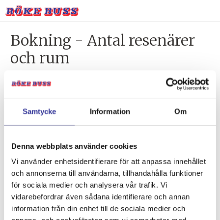
Bokning - Antal resenärer
och rum
Tillbaka till resebeskrivningen
1. Antal resenärer och rum
Samtycke
Information
Om
2. Personupplysningar
3. Betalning
Denna webbplats använder cookies
Vi använder enhetsidentifierare för att anpassa innehållet
och annonserna till användarna, tillhandahålla funktioner
Vald resa
för sociala medier och analysera vår trafik. Vi
vidarebefordrar även sådana identifierare och annan
Destination:
information från din enhet till de sociala medier och
Bremen vinfestival, 4 dagar