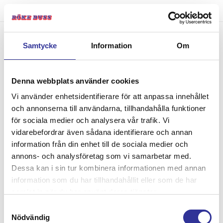
Bokning - Tillbaka till
Samtycke
Information
Om
resebeskrivningen
Denna webbplats använder cookies
Vi använder enhetsidentifierare för att anpassa innehållet
Tillbaka till resebeskrivningen
och annonserna till användarna, tillhandahålla funktioner
1. Antal resenärer och rum
för sociala medier och analysera vår trafik. Vi
2. Personupplysningar
vidarebefordrar även sådana identifierare och annan
3. Betalning
information från din enhet till de sociala medier och
annons- och analysföretag som vi samarbetar med.
Dessa kan i sin tur kombinera informationen med annan
Fel
information som du har tillhandahållit eller som de har
samlat in när du har använt deras tjänster.
Paketet kan inte bokas
Samtyckesval
Nödvändig